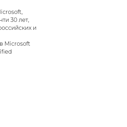
crosoft,
чти 30 лет,
российских и
 Microsoft
ified