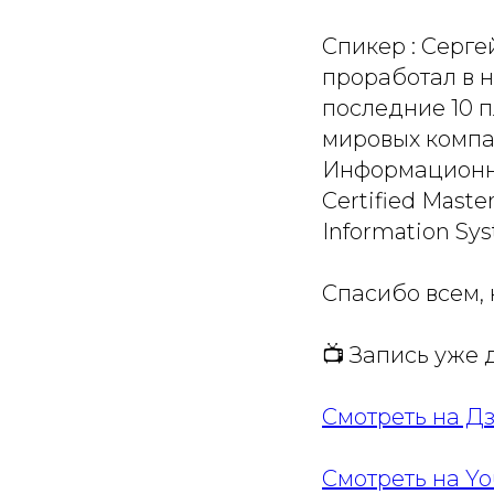
Спикер : Серге
проработал в не
последние 10 
мировых компани
Информационно
Certified Master
Information Sys
Спасибо всем, 
📺 Запись уже 
Смотреть на Д
Смотреть на Y