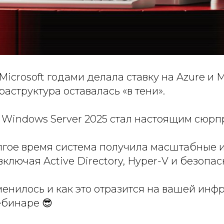
Microsoft годами делала ставку на Azure и M
аструктура оставалась «в тени».
 Windows Server 2025 стал настоящим сюрп
лгое время система получила масштабные 
включая Active Directory, Hyper-V и безопас
енилось и как это отразится на вашей инф
ебинаре 😎