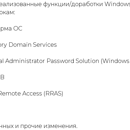
еализованные функции/доработки Windows
окам:
орма ОС
tory Domain Services
al Administrator Password Solution (Windows
MB
 Remote Access (RRAS)
нных и прочие изменения.