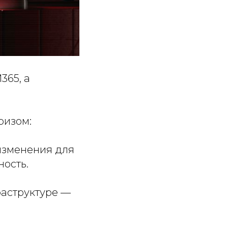
365, а
ризом:
изменения для
ность.
раструктуре —